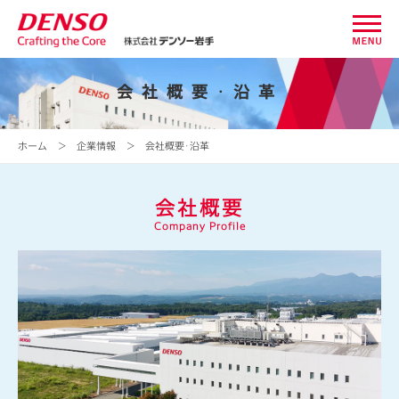
HOME
会社概要･沿革
企業情報
ホーム
＞
企業情報
＞ 会社概要･沿革
ごあいさつ
デンソー岩手の理念
会社概要
企業概要･沿革
Company Profile
事業内容
半導体ウエハ
半導体センサ
パワーカード
メータ
パワー半導体･IGBT