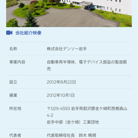
人材の活躍
デンソー岩手の目指す人材像
デンソー岩手の人材育成
会社紹介映像
サステナビリティ
名称
株式会社デンソー岩手
マルチステークホルダー
デンソー岩手の環境活動
事業内容
自動車用半導体、電子デバイス部品の製造販
デンソー岩手の社会貢献
デンソー岩手の福利厚生
売
デンソー岩手の健康推進
設立
2012年8月22日
採用情報
操業
2012年10月1日
募集要項
採用にあたって
所在地
〒029-4593 岩手県胆沢郡金ケ崎町西根森山
4-2
デンソー岩手の仕事
社員の声
岩手中部（金ケ崎）工業団地
代表者
代表取締役社長 鈴木 晴視
お知らせ