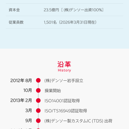
資本金
23.5億円［ (株)デンソー出資100%］
お問い合わせ
アクセス
従業員数
1,501名（2026年3月31日現在）
プライバシーポリシー
サイトマップ
沿革
History
2012年 8月
(株)デンソー岩手設立
10月
操業開始
2013年 2月
ISO14001認証取得
3月
ISO/TS16949認証取得
9月
(株)デンソー製カスタムIC (TD5) 出荷